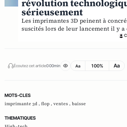
révolution technologiq
sérieusement
Les imprimantes 3D peinent à concréti
suscités lors de leur lancement il y 
C
Aa
100%
Écoutez cet article
0:00min
Aa
MOTS-CLES
imprimante 3d ,
flop ,
ventes ,
baisse
THEMATIQUES
High-tech