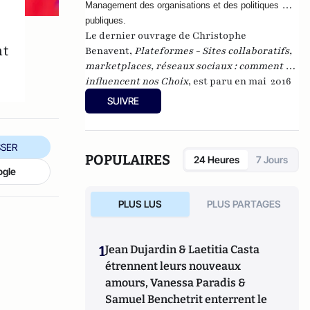
Management des organisations et des politiques 
publiques. 
Le dernier ouvrage de Christophe
nt
Benavent,
Plateformes - Sites collaboratifs,
marketplaces, réseaux sociaux : comment ils
influencent nos Choix
,
est paru en mai 2016
(FYP editions).
SUIVRE
SER
POPULAIRES
24 Heures
7 Jours
ogle
PLUS LUS
PLUS PARTAGES
1
Jean Dujardin & Laetitia Casta
étrennent leurs nouveaux
amours, Vanessa Paradis &
Samuel Benchetrit enterrent le