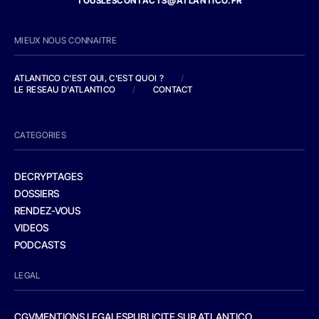
TOUSLESCONTACTS@ATLANTICO.FR
MIEUX NOUS CONNAITRE
ATLANTICO C'EST QUI, C'EST QUOI ?
/
LE RESEAU D'ATLANTICO
/
CONTACT
CATEGORIES
DECRYPTAGES
DOSSIERS
RENDEZ-VOUS
VIDEOS
PODCASTS
LEGAL
CGV
MENTIONS LEGALES
PUBLICITE SUR ATLANTICO