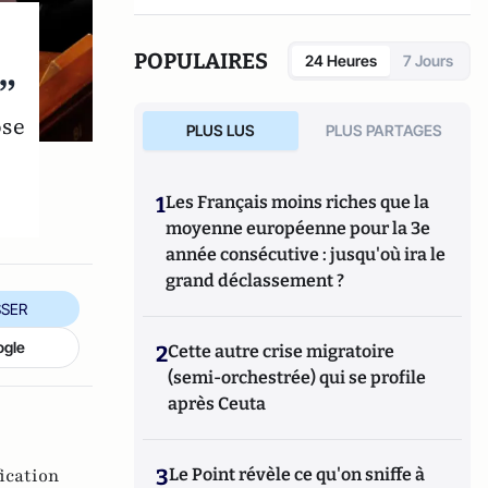
POPULAIRES
24 Heures
7 Jours
”
ose
PLUS LUS
PLUS PARTAGES
1
Les Français moins riches que la
moyenne européenne pour la 3e
année consécutive : jusqu'où ira le
grand déclassement ?
SER
ogle
2
Cette autre crise migratoire
(semi-orchestrée) qui se profile
après Ceuta
3
Le Point révèle ce qu'on sniffe à
ication