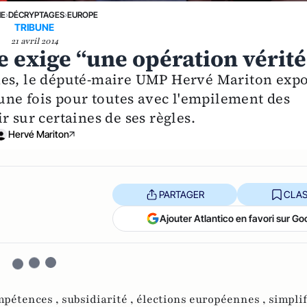
NE
›
DÉCRYPTAGES
›
EUROPE
TRIBUNE
21 avril 2014
e exige “une opération vérité
nes, le député-maire UMP Hervé Mariton exp
 une fois pour toutes avec l'empilement des
r sur certaines de ses règles.
Hervé Mariton
PARTAGER
CLAS
Ajouter Atlantico en favori sur Go
mpétences ,
subsidiarité ,
élections européennes ,
simplif