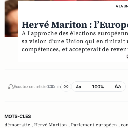
A LA U
Hervé Mariton : l’Europ
A l'approche des élections européen
sa vision d'une Union qui en finirait
compétences, et accepterait de reveni
Aa
100%
Écoutez cet article
0:00min
Aa
MOTS-CLES
démocratie ,
Hervé Mariton ,
Parlement européen ,
co