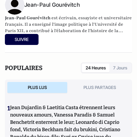
Jean-Paul Gourévitch
Jean-Paul Gourévitch
est écrivain, essayiste et universitaire
français. Il a enseigné l'image politique à l'Université de
Paris XII, a contribué à l'élaboration de l'histoire de la
littérature de la jeunesse et de ses illustrateurs par ses
SUIVRE
ouvrages et ses expositions, et a publié plusieurs ouvrages
consacrés à l'Afrique et aux aspects sociaux et économiques
de l'immigration en France. Il a notamment publié La
France en Afrique 1520-2020 (L'Harmattan), La tentation
POPULAIRES
24 Heures
7 Jours
Zemmour et le Grand Remplacement (Ovadia 2021), Le coût
annuel de l'immigration (Contribuables Associés 2022).
PLUS LUS
PLUS PARTAGES
1
Jean Dujardin & Laetitia Casta étrennent leurs
nouveaux amours, Vanessa Paradis & Samuel
Benchetrit enterrent le leur; Leonardo di Caprio
fond, Victoria Beckham fait du brukini, Cristiano
Ronaldo du bisco-fils; Suri ex Cruise joue du