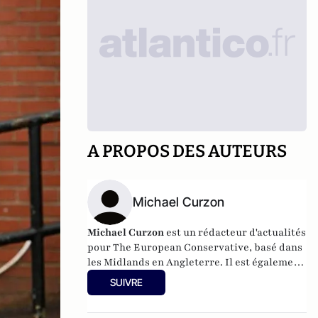
A PROPOS DES AUTEURS
Michael Curzon
Michael Curzon
est un rédacteur d'actualités
pour The European Conservative, basé dans
les Midlands en Angleterre. Il est également
rédacteur en chef de Bournbrook Magazine,
SUIVRE
qu'il a fondé en 2019, et a précédemment
écrit pour l'Express Online de Londres. Son