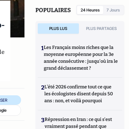
compte Twitter est @MichaelWCurzon.
POPULAIRES
24 Heures
7 Jours
-
PLUS LUS
PLUS PARTAGES
1
Les Français moins riches que la
le
moyenne européenne pour la 3e
année consécutive : jusqu'où ira le
grand déclassement ?
2
L’été 2026 confirme tout ce que
les écologistes disent depuis 50
SER
ans : non, et voilà pourquoi
ogle
3
Répression en Iran : ce qui s'est
vraiment passé pendant que