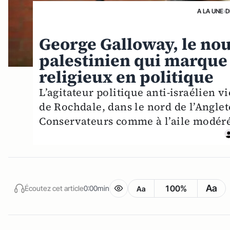
A LA UNE
›
D
George Galloway, le no
palestinien qui marque
religieux en politique
L’agitateur politique anti-israélien vi
de Rochdale, dans le nord de l’Anglete
Conservateurs comme à l’aile modérée
Aa
100%
Écoutez cet article
0:00min
Aa