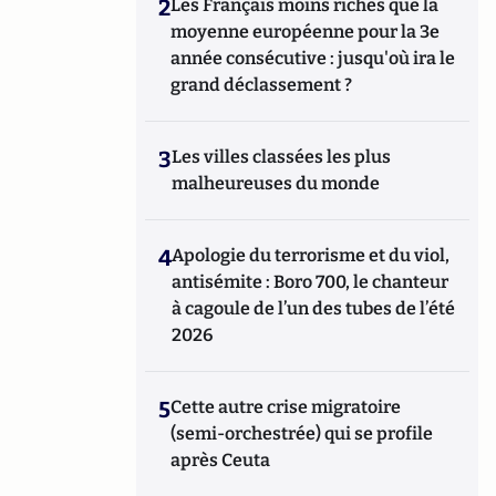
2
Les Français moins riches que la
moyenne européenne pour la 3e
année consécutive : jusqu'où ira le
grand déclassement ?
3
Les villes classées les plus
malheureuses du monde
4
Apologie du terrorisme et du viol,
antisémite : Boro 700, le chanteur
à cagoule de l’un des tubes de l’été
2026
5
Cette autre crise migratoire
(semi-orchestrée) qui se profile
après Ceuta