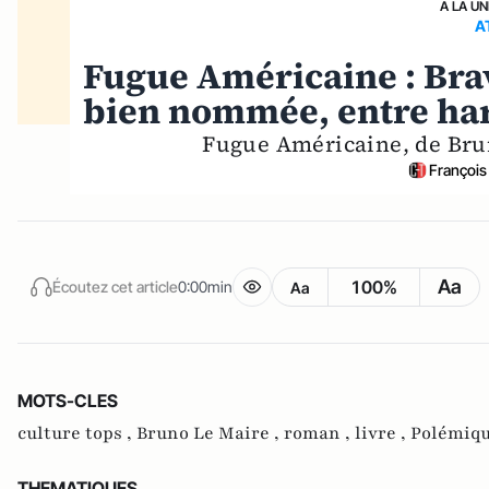
A LA UN
A
Fugue Américaine : Brav
bien nommée, entre har
Fugue Américaine, de Brun
François
Aa
100%
Écoutez cet article
0:00min
Aa
MOTS-CLES
culture tops ,
Bruno Le Maire ,
roman ,
livre ,
Polémiq
THEMATIQUES