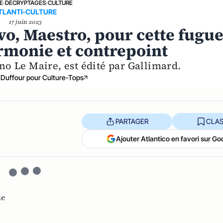
E
›
DÉCRYPTAGES
›
CULTURE
TLANTI-CULTURE
17 juin 2023
o, Maestro, pour cette fugu
monie et contrepoint
o Le Maire, est édité par Gallimard.
 Duffour pour Culture-Tops
PARTAGER
CLAS
Ajouter Atlantico en favori sur Go
ue