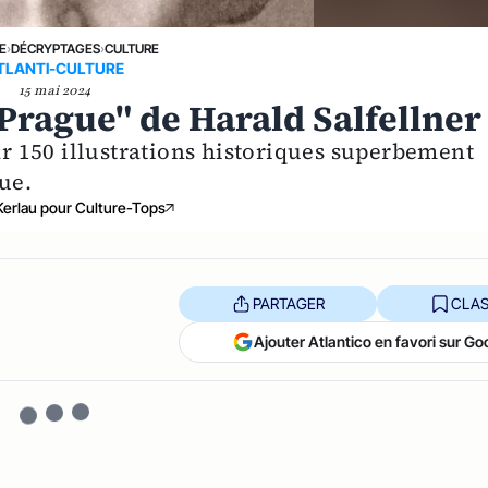
E
›
DÉCRYPTAGES
›
CULTURE
TLANTI-CULTURE
15 mai 2024
 Prague" de Harald Salfellner
 150 illustrations historiques superbement
vue.
Kerlau pour Culture-Tops
PARTAGER
CLAS
Ajouter Atlantico en favori sur Go