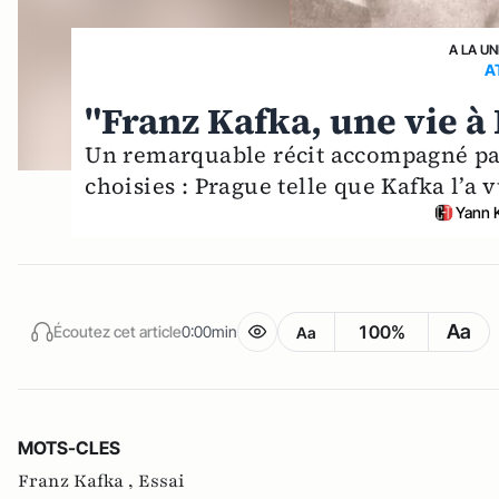
A LA UN
A
"Franz Kafka, une vie à
Un remarquable récit accompagné par
choisies : Prague telle que Kafka l’a 
Yann 
Aa
100%
Écoutez cet article
0:00min
Aa
MOTS-CLES
Franz Kafka ,
Essai