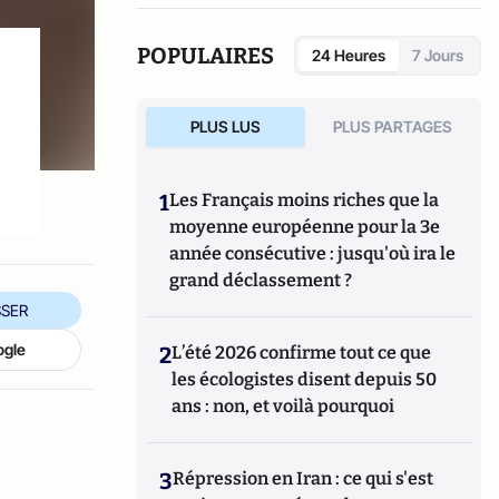
POPULAIRES
24 Heures
7 Jours
PLUS LUS
PLUS PARTAGES
1
Les Français moins riches que la
moyenne européenne pour la 3e
année consécutive : jusqu'où ira le
grand déclassement ?
SER
ogle
2
L’été 2026 confirme tout ce que
les écologistes disent depuis 50
ans : non, et voilà pourquoi
3
Répression en Iran : ce qui s'est