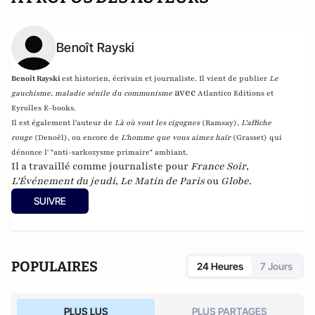
Benoît Rayski
Benoît Rayski
est historien, écrivain et journaliste. Il vient de publier
Le
avec
gauchisme, maladie sénile du communisme
Atlantico Editions et
Eyrolles E-books.
Il est également l'auteur de
Là où vont les cigognes
(Ramsay),
L'affiche
rouge
(Denoël), ou encore de
L'homme que vous aimez haïr
(Grasset)
qui
dénonce l' "anti-sarkozysme primaire" ambiant.
Il a travaillé comme journaliste pour
France Soir
,
L'Événement du jeudi
,
Le Matin de Paris
ou
Globe
.
SUIVRE
POPULAIRES
24 Heures
7 Jours
PLUS LUS
PLUS PARTAGES