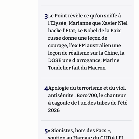
3
Le Point révèle ce qu'on sniffe à
l'Elysée, Marianne que Xavier Niel
hacke l'Etat; Le Nobel de la Paix
russe donne une leçon de
courage, l'ex PM australien une
leçon de réalisme sur la Chine, la
DGSE une d'arrogance; Marine
Tondelier fait du Macron
4
Apologie du terrorisme et du viol,
antisémite : Boro 700, le chanteur
à cagoule de l’un des tubes de l’été
2026
5
« Sionistes, hors des Facs »,
soutien au Hamas : du GUD à LFI,