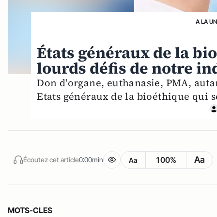
A LA U
États généraux de la bio
lourds défis de notre i
Don d'organe, euthanasie, PMA, autan
Etats généraux de la bioéthique qui s
Aa
100%
Écoutez cet article
0:00min
Aa
MOTS-CLES