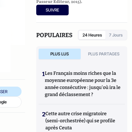
Passeur Editeur, 2015).
SUIVRE
POPULAIRES
24 Heures
7 Jours
PLUS LUS
PLUS PARTAGES
1
Les Français moins riches que la
moyenne européenne pour la 3e
année consécutive : jusqu'où ira le
SER
grand déclassement ?
ogle
2
Cette autre crise migratoire
(semi-orchestrée) qui se profile
après Ceuta