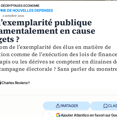
E
›
DÉCRYPTAGES
›
ECONOMIE
INE DE NOUVELLES DEPENSES
2 octobre 2021
 l’exemplarité publique
damentalement en cause
gets ?
om de l’exemplarité des élus en matière de
ption comme de l’exécution des lois de financ
tapis ou les dérives se comptent en dizaines d
campagne électorale ? Sans parler du monstr
Charles Reviens
PARTAGER
CLAS
Ajouter Atlantico en favori sur Go