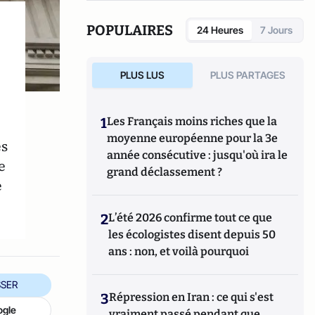
POPULAIRES
24 Heures
7 Jours
PLUS LUS
PLUS PARTAGES
1
Les Français moins riches que la
moyenne européenne pour la 3e
es
année consécutive : jusqu'où ira le
e
grand déclassement ?
e
2
L’été 2026 confirme tout ce que
les écologistes disent depuis 50
ans : non, et voilà pourquoi
SER
3
Répression en Iran : ce qui s'est
ogle
vraiment passé pendant que