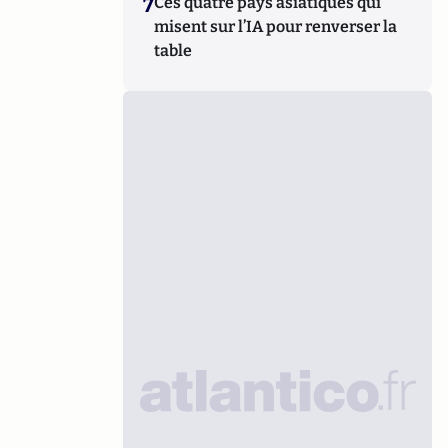
7
Ces quatre pays asiatiques qui
misent sur l’IA pour renverser la
table