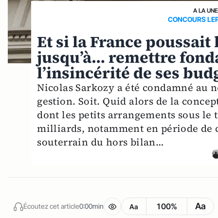
A LA UN
CONCOURS LEP
Et si la France poussait
jusqu’à… remettre fon
l’insincérité de ses bud
Nicolas Sarkozy a été condamné au n
gestion. Soit. Quid alors de la conce
dont les petits arrangements sous le 
milliards, notamment en période de 
souterrain du hors bilan…
Aa
100%
Écoutez cet article
0:00min
Aa