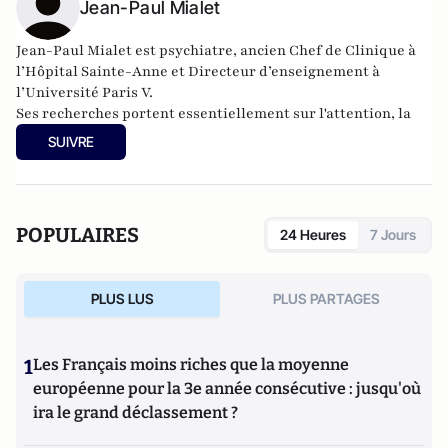
Jean-Paul Mialet
Jean-Paul Mialet est psychiatre, ancien Chef de Clinique à
l’Hôpital Sainte-Anne et Directeur d’enseignement à
l’Université Paris V.
Ses recherches portent essentiellement sur l'attention, la
douleur, et dernièrement, la différence des sexes.
SUIVRE
Ses travaux l'ont mené à écrire deux livres (
L'attention
,
PUF;
Sex aequo
,
le quiproquo des sexes
, Albin Michel) et de
nombreux articles dans des revues scientifiques. En 2018, il
a publié le livre
L'amour à l'épreuve du temps
(Albin-
POPULAIRES
24 Heures
7 Jours
Michel).
PLUS LUS
PLUS PARTAGES
1
Les Français moins riches que la moyenne
européenne pour la 3e année consécutive : jusqu'où
ira le grand déclassement ?