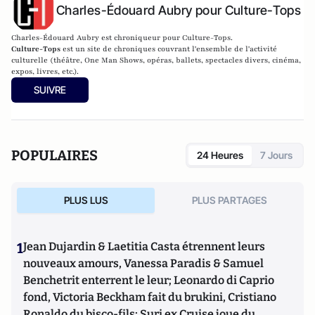
Charles-Édouard Aubry pour Culture-Tops
Charles-Édouard Aubry est chroniqueur pour Culture-Tops.
Culture-Tops
est un site de chroniques couvrant l'ensemble de l'activité
culturelle (théâtre, One Man Shows, opéras, ballets, spectacles divers, cinéma,
expos, livres, etc.).
SUIVRE
POPULAIRES
24 Heures
7 Jours
PLUS LUS
PLUS PARTAGES
1
Jean Dujardin & Laetitia Casta étrennent leurs
nouveaux amours, Vanessa Paradis & Samuel
Benchetrit enterrent le leur; Leonardo di Caprio
fond, Victoria Beckham fait du brukini, Cristiano
Ronaldo du bisco-fils; Suri ex Cruise joue du