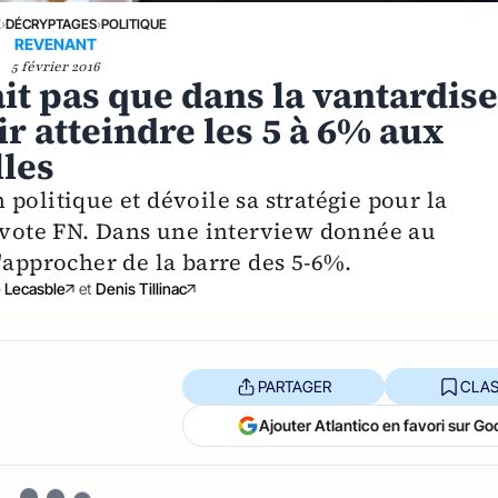
E
›
DÉCRYPTAGES
›
POLITIQUE
REVENANT
5 février 2016
ait pas que dans la vantardis
r atteindre les 5 à 6% aux
lles
politique et dévoile sa stratégie pour la
e vote FN. Dans une interview donnée au
'approcher de la barre des 5-6%.
e Lecasble
et
Denis Tillinac
PARTAGER
CLAS
Ajouter Atlantico en favori sur Go