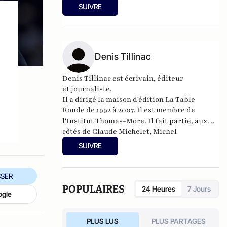
les secrets de l’affaire Elf
», Grasset, 1998.
SUIVRE
Prix du meilleur livre d’investigation
Jacques Derogy - L’Express ; et «
Le
Flambeur, la vraie vie de Bernard Tapie
»,
e
Grasset, 1994.
Denis Tillinac
Denis Tillinac est écrivain, éditeur
et journaliste.
Il a dirigé la maison d'édition
La Table
Ronde
de 1992 à 2007. Il est membre de
l'
Institut Thomas-More
. Il fait partie, aux
côtés de Claude Michelet, Michel
Peyramaure et tant d'autres, de ce qu'il est
SUIVRE
convenu d'appeler l'
École de Brive
. Il a
publié en 2011
Dictionnaire amoureux du
catholicisme
.
SER
POPULAIRES
24 Heures
7 Jours
ogle
PLUS LUS
PLUS PARTAGES