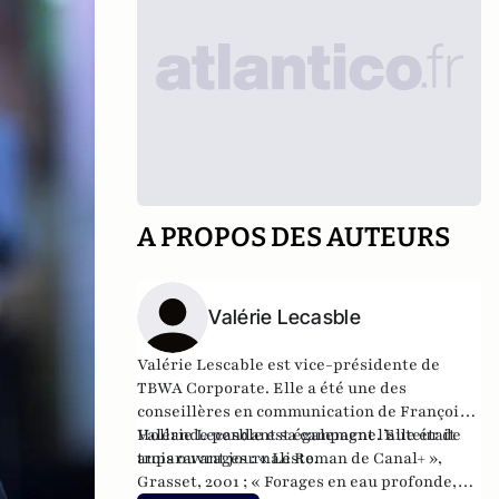
A PROPOS DES AUTEURS
Valérie Lecasble
Valérie Lescable est vice-présidente de
TBWA Corporate. Elle a été une des
conseillères en communication de François
Hollande pendant sa campagne. Elle était
Valérie Lecasble est également l’auteur de
auparavant journaliste.
trois ouvrages : «
Le Roman de Canal+
»,
Grasset, 2001 ; «
Forages en eau profonde,