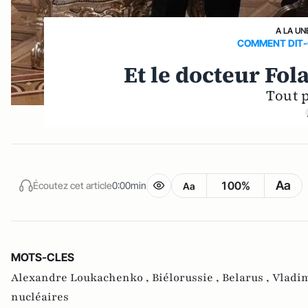
A LA UN
COMMENT DIT-O
Et le docteur Fol
Tout p
Aa
100%
Écoutez cet article
0:00min
Aa
MOTS-CLES
Alexandre Loukachenko ,
Biélorussie ,
Belarus ,
Vladim
nucléaires