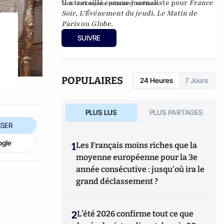
Il a travaillé comme journaliste pour
France
"anti-sarkozysme primaire" ambiant.
Soir
,
L'Événement du jeudi
,
Le Matin de
Paris
ou
Globe
.
SUIVRE
POPULAIRES
24 Heures
7 Jours
PLUS LUS
PLUS PARTAGES
SER
ogle
1
Les Français moins riches que la
moyenne européenne pour la 3e
année consécutive : jusqu'où ira le
grand déclassement ?
2
L’été 2026 confirme tout ce que