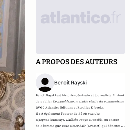
A PROPOS DES AUTEURS
Benoît Rayski
Benoît Rayski
est historien, écrivain et journaliste. Il vient
de publier
Le gauchisme, maladie sénile du communisme
avec
Atlantico Editions et Eyrolles E-books.
Il est également l'auteur de
Là où vont les
cigognes
(Ramsay),
L'affiche rouge
(Denoël), ou encore
de
L'homme que vous aimez haïr
(Grasset)
qui dénonce l'