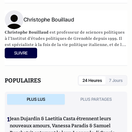
Christophe Bouillaud
Christophe Bouillaud
est professeur de sciences politiques
à l’Institut d’études politiques de Grenoble depuis 1999. Il
est spécialiste à la fois de la vie politique italienne, et de la
vie politique européenne, en particulier sous l’angle des
SUIVRE
partis.
POPULAIRES
24 Heures
7 Jours
PLUS LUS
PLUS PARTAGES
1
Jean Dujardin & Laetitia Casta étrennent leurs
nouveaux amours, Vanessa Paradis & Samuel