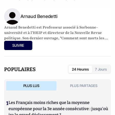
Arnaud Benedetti
Arnaud Benedetti est Professeur associé à Sorbonne-
université et à l’HEIP et directeur de la Nouvelle Revue
politique.
Son dernier ouvrage
, "Comment sont morts les
politiques ? Le grand malaise du pouvoir", est publié aux
SUIVRE
éditions du Cerf (4 Novembre 2021).
POPULAIRES
24 Heures
7 Jours
PLUS LUS
PLUS PARTAGES
1
Les Français moins riches que la moyenne
européenne pour la 3e année consécutive : jusqu'où
ira le grand déclassement ?