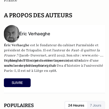
France
A PROPOS DES AUTEURS
Éric Verhaeghe
Éric Verhaeghe
est le fondateur du
cabinet Parménide
et
président de
Triapalio
. Il est l'auteur de
Faut-il quitter la
France ?
(Jacob-Duvernet, avril 2012). Son site :
www.eric-
verhaeghe.fr
Diplômé de l'Ena (promotion Copernic) et titulaire d'une
Il vient de créer un nouveau site :
www.lecourrierdesstrateges.fr
maîtrise de philosophie et d'un Dea d'histoire à l'université
Paris-I, il est né à Liège en 1968.
SUIVRE
POPULAIRES
24 Heures
7 Jours