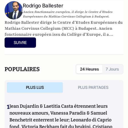
Rodrigo Ballester
Ancien fonctionnaire européen, il dirige le Centre d’Etudes
Européennes du Mathias Corvinus Collegium à Budapest.
Rodrigo Ballester dirige le Centre d’Etudes Européennes du
Mathias Corvinus Collegium (MCC) à Budapest. Ancien
fonctionnaire européen issu du Collège d’Europe, il a
notamment été membre de cabinet du Commissaire à
SUIVRE
l’Éducation et à la Culture de 2014 à 2019. Twitter :
@rodballester
POPULAIRES
24 Heures
7 Jours
PLUS LUS
PLUS PARTAGES
1
Jean Dujardin & Laetitia Casta étrennent leurs
nouveaux amours, Vanessa Paradis & Samuel
Benchetrit enterrent le leur; Leonardo di Caprio
fond, Victoria Beckham fait du brukini, Cristiano