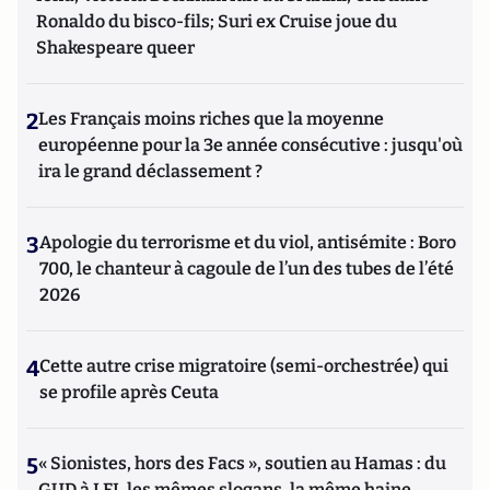
Ronaldo du bisco-fils; Suri ex Cruise joue du
Shakespeare queer
2
Les Français moins riches que la moyenne
européenne pour la 3e année consécutive : jusqu'où
ira le grand déclassement ?
3
Apologie du terrorisme et du viol, antisémite : Boro
700, le chanteur à cagoule de l’un des tubes de l’été
2026
4
Cette autre crise migratoire (semi-orchestrée) qui
se profile après Ceuta
5
« Sionistes, hors des Facs », soutien au Hamas : du
GUD à LFI, les mêmes slogans, la même haine