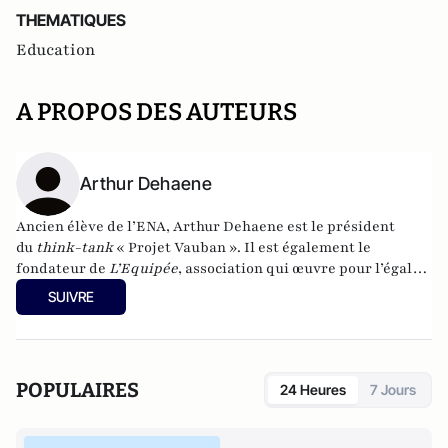
THEMATIQUES
Education
A PROPOS DES AUTEURS
Arthur Dehaene
Ancien élève de l’ENA, Arthur Dehaene est le président
du
think-tank
« Projet Vauban ». Il est également le
fondateur de
L’Equipée
, association qui œuvre pour l’égalité
des chances auprès des élèves scolarisés en banlieue.
SUIVRE
POPULAIRES
24 Heures
7 Jours