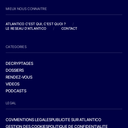
MIEUX NOUS CONNAITRE
ATLANTICO C'EST QUI, C'EST QUOI ?
/
LE RESEAU D'ATLANTICO
/
CONTACT
CATEGORIES
DECRYPTAGES
DOSSIERS
RENDEZ-VOUS
VIDEOS
PODCASTS
LEGAL
CGV
MENTIONS LEGALES
PUBLICITE SUR ATLANTICO
GESTION DES COOKIES
POLITIQUE DE CONFIDENTIALITE