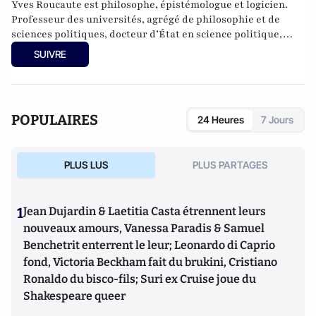
Yves Roucaute est philosophe, épistémologue et logicien.
Professeur des universités, agrégé de philosophie et de
sciences politiques, docteur d’État en science politique,
docteur en philosophie (épistémologie), conférencier pour
SUIVRE
de grands groupes sur les nouvelles technologies et les
relations internationales, il a été conseiller dans 4 cabinets
ministériels, Président du conseil scientifique l’Institut
National des Hautes Etudes et de Sécurité, Directeur
POPULAIRES
24 Heures
7 Jours
national de France Télévision et journaliste.
PLUS LUS
PLUS PARTAGES
1
Jean Dujardin & Laetitia Casta étrennent leurs
nouveaux amours, Vanessa Paradis & Samuel
Benchetrit enterrent le leur; Leonardo di Caprio
fond, Victoria Beckham fait du brukini, Cristiano
Ronaldo du bisco-fils; Suri ex Cruise joue du
Shakespeare queer