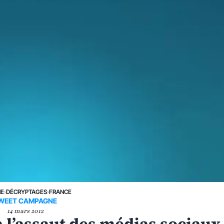
NE
›
DÉCRYPTAGES
›
FRANCE
WEET CAMPAGNE
14 mars 2012