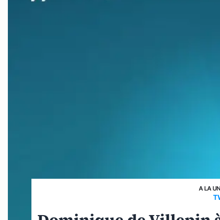
A LA U
T