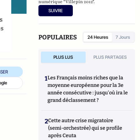
numérique "Villepin 2012".
SUIVRE
s
es
POPULAIRES
24 Heures
7 Jours
PLUS LUS
PLUS PARTAGES
SER
1
Les Français moins riches que la
ogle
moyenne européenne pour la 3e
année consécutive : jusqu'où ira le
grand déclassement ?
2
Cette autre crise migratoire
(semi-orchestrée) qui se profile
après Ceuta