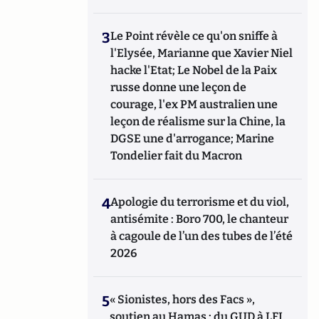
3
Le Point révèle ce qu'on sniffe à
l'Elysée, Marianne que Xavier Niel
hacke l'Etat; Le Nobel de la Paix
russe donne une leçon de
courage, l'ex PM australien une
leçon de réalisme sur la Chine, la
DGSE une d'arrogance; Marine
Tondelier fait du Macron
4
Apologie du terrorisme et du viol,
antisémite : Boro 700, le chanteur
à cagoule de l’un des tubes de l’été
2026
5
« Sionistes, hors des Facs »,
soutien au Hamas : du GUD à LFI,