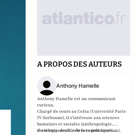
A PROPOS DES AUTEURS
Anthony Hamelle
Anthony Hamelle est un communicant
curieux.
Chargé de cours au Celsa (Université Paris
IV Sorbonne), il s'intéresse aux sciences
humaines et sociales (anthropologie,
sociologie, droit, sciences politiques,... ).
Il est responsable de la communication