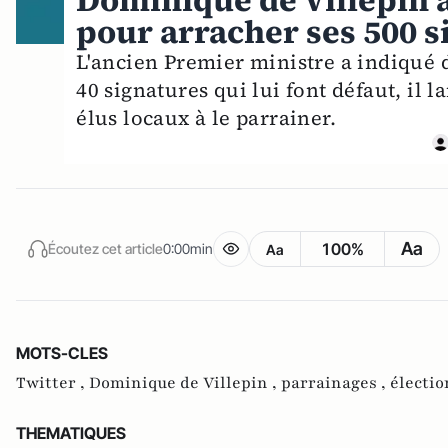
Dominique de Villepin à
pour arracher ses 500 s
L'ancien Premier ministre a indiqué d
40 signatures qui lui font défaut, il
élus locaux à le parrainer.
Aa
100%
Écoutez cet article
0:00min
Aa
MOTS-CLES
Twitter ,
Dominique de Villepin ,
parrainages ,
électio
THEMATIQUES