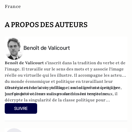
France
A PROPOS DES AUTEURS
Benoît de Valicourt
Benoît de Valicourt
s’inscrit dans la tradition du verbe et de
l'image. Il travaille sur le sens des mots et y associe l'image
réelle ou virtuelle qui les illustre. Il accompagne les acteurs
du monde économique et politique en travaillant leur
stratégie et leur story-telling et en les invitant à engager
Observateur de la vie politique, non aligné et esprit libre,
leur probité et leurs valeurs sur tous les territoires.
parfois provocateur mais profondément respectueux, il
décrypte la singularité de la classe politique pour
atlantico.fr et est éditorialiste à
lyonmag.fr
.
SUIVRE