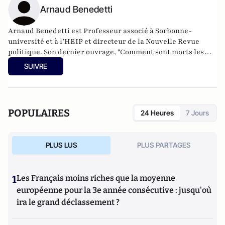
Arnaud Benedetti
Arnaud Benedetti est Professeur associé à Sorbonne-
université et à l’HEIP et directeur de la Nouvelle Revue
politique.
Son dernier ouvrage
, "Comment sont morts les
politiques ? Le grand malaise du pouvoir", est publié aux
SUIVRE
éditions du Cerf (4 Novembre 2021).
POPULAIRES
24 Heures
7 Jours
PLUS LUS
PLUS PARTAGES
1
Les Français moins riches que la moyenne
européenne pour la 3e année consécutive : jusqu'où
ira le grand déclassement ?