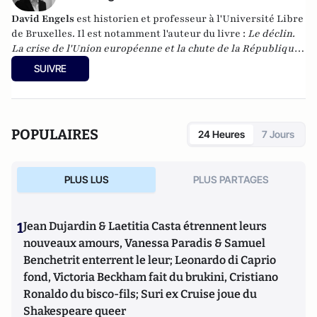
David Engels
est historien et professeur à l'Université Libre
de Bruxelles. Il est notamment l'auteur du livre :
Le déclin.
La crise de l'Union européenne et la chute de la République
romaine. Quelques analogies
, Paris, éditions du Toucan,
SUIVRE
2013.
POPULAIRES
24 Heures
7 Jours
PLUS LUS
PLUS PARTAGES
1
Jean Dujardin & Laetitia Casta étrennent leurs
nouveaux amours, Vanessa Paradis & Samuel
Benchetrit enterrent le leur; Leonardo di Caprio
fond, Victoria Beckham fait du brukini, Cristiano
Ronaldo du bisco-fils; Suri ex Cruise joue du
Shakespeare queer