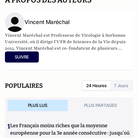
A PROPOS DES AUTEURS
Vincent Maréchal
Vincent Maréchal est Professeur de Virologie à Sorbonne
Université, où il dirige l’UFR de Sciences de la Vie depuis
2015. Vincent Maréchal est co-fondateur de plusieurs
initiatives de recherche sur le COVID-19 dont le réseau
SUIVRE
OBEPINE (suivi du SARS-CoV2 dans les eaux usées dans le
cadre d’un plan de lutte intégrée contre le COVID-19),
l’initiative COVID-IA. Il est également activement impliqué
dans la recherche de nouveaux antiviraux actifs contre le
POPULAIRES
24 Heures
7 Jours
SARS-CoV2, notamment dans le cadre de stratégies de
repositionnement médicamenteux.
PLUS LUS
PLUS PARTAGES
1
Les Français moins riches que la moyenne
européenne pour la 3e année consécutive : jusqu'où