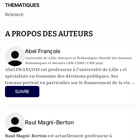
THEMATIQUES
Science
A PROPOS DES AUTEURS
Abel François
Université de Lille, Sciences et Technologies Faculté des Sciences
Economiques et Sociales LEM-CNRS (UMR 9221)
Abel FRANÇOIS est professeur à l’université de Lille 1 et
spécialiste en économie des décisions publiques. Ses
travaux portent en particulier sur le financement de la vie
politique et il a publié « Le financement de la vie politique »
SUIVRE
chez Armand Colin et « Choix Publics. Analyse économique
des décisions publiques » chez de Boeck. Il co-anime le blog
slowpolitix (
http://slowpolitix.blogspot.fr/
), pour
information, voir
http://www.abelfrancois.com
Raul Magni-Berton
Raul Magni-Berton
est actuellement professeur à