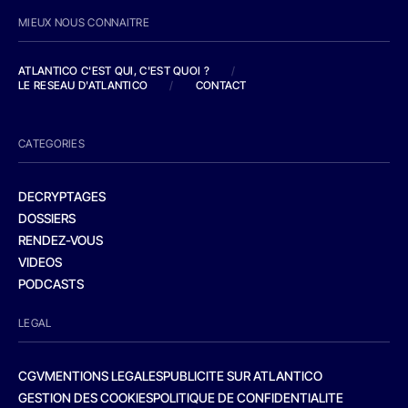
MIEUX NOUS CONNAITRE
ATLANTICO C'EST QUI, C'EST QUOI ?
/
LE RESEAU D'ATLANTICO
/
CONTACT
CATEGORIES
DECRYPTAGES
DOSSIERS
RENDEZ-VOUS
VIDEOS
PODCASTS
LEGAL
CGV
MENTIONS LEGALES
PUBLICITE SUR ATLANTICO
GESTION DES COOKIES
POLITIQUE DE CONFIDENTIALITE