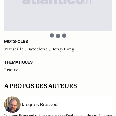
MOTS-CLES
Marseille ,
Barcelone ,
Hong-Kong
THEMATIQUES
France
A PROPOS DES AUTEURS
Jacques Brasseul
Jacques Brasseul
est a
École normale supérieure
ncien élève de l'