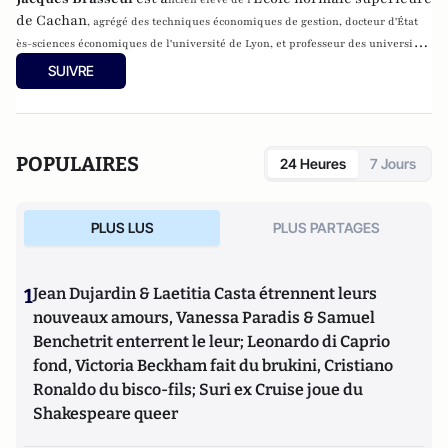
de Cachan
, agrégé des techniques économiques de gestion, docteur d'État
ès-sciences économiques de l'université de Lyon, et professeur des universités
en sciences économiques. Il est notamment l'auteur de l'ouvrage
Petite histoire
SUIVRE
des faits économiques: Des origines à nos jours
.
POPULAIRES
24 Heures
7 Jours
PLUS LUS
PLUS PARTAGES
1
Jean Dujardin & Laetitia Casta étrennent leurs
nouveaux amours, Vanessa Paradis & Samuel
Benchetrit enterrent le leur; Leonardo di Caprio
fond, Victoria Beckham fait du brukini, Cristiano
Ronaldo du bisco-fils; Suri ex Cruise joue du
Shakespeare queer