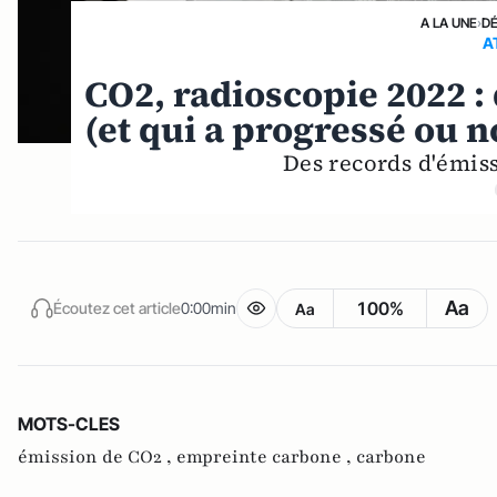
A LA UNE
›
D
A
CO2, radioscopie 2022 :
(et qui a progressé ou 
Des records d'émiss
Aa
100%
Écoutez cet article
0:00min
Aa
MOTS-CLES
émission de CO2 ,
empreinte carbone ,
carbone