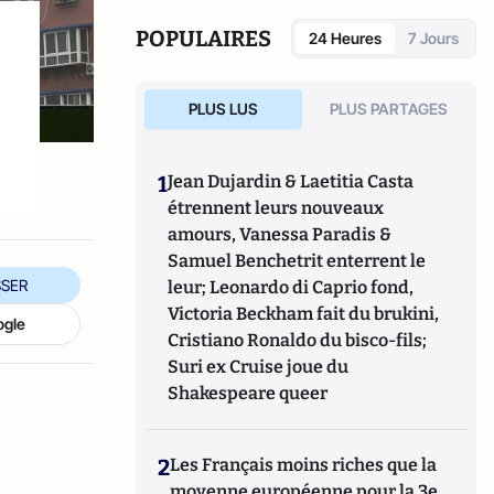
POPULAIRES
24 Heures
7 Jours
PLUS LUS
PLUS PARTAGES
1
Jean Dujardin & Laetitia Casta
étrennent leurs nouveaux
amours, Vanessa Paradis &
Samuel Benchetrit enterrent le
SER
leur; Leonardo di Caprio fond,
Victoria Beckham fait du brukini,
ogle
Cristiano Ronaldo du bisco-fils;
Suri ex Cruise joue du
Shakespeare queer
2
Les Français moins riches que la
moyenne européenne pour la 3e