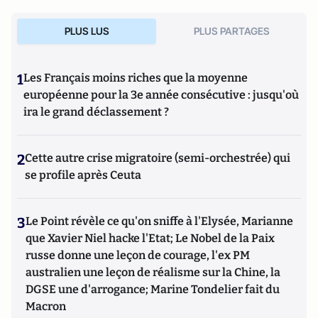
l'intimidation
(Editions de l'Artilleur) ou bien encore
Le
Projet: La stratégie de conquête et d'infiltration des frères
PLUS LUS
PLUS PARTAGES
musulmans en France et dans le monde
(Editions de
L'Artilleur).
1
Les Français moins riches que la moyenne
européenne pour la 3e année consécutive : jusqu'où
ira le grand déclassement ?
2
Cette autre crise migratoire (semi-orchestrée) qui
se profile après Ceuta
3
Le Point révèle ce qu'on sniffe à l'Elysée, Marianne
que Xavier Niel hacke l'Etat; Le Nobel de la Paix
russe donne une leçon de courage, l'ex PM
australien une leçon de réalisme sur la Chine, la
DGSE une d'arrogance; Marine Tondelier fait du
Macron