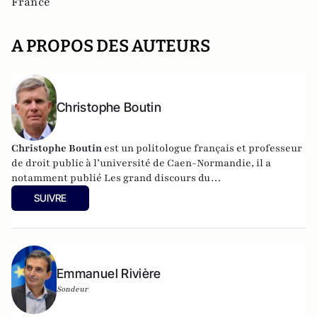
France
A PROPOS DES AUTEURS
Christophe Boutin
Christophe Boutin
est un politologue français et professeur
de droit public à l’université de Caen-Normandie, il a
notamment publié
Les grand discours du
XXe siècle
(Flammarion 2009) et co-dirigé
Le dictionnaire
SUIVRE
du conservatisme
(Cerf 2017), le
Le dictionnaire des
populismes
(Cerf 2019) et
Le dictionnaire du progressisme
(Seuil 2022). Christophe Boutin est membre de la Fondation
du Pont-Neuf.
Emmanuel Rivière
Sondeur