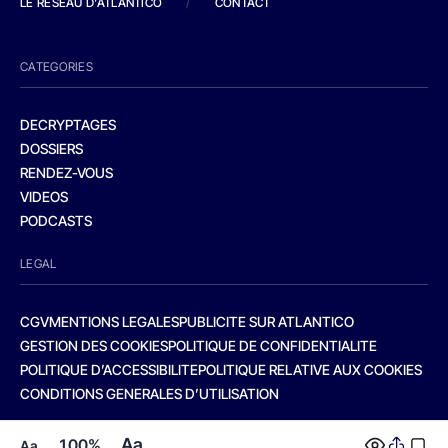
LE RESEAU D'ATLANTICO
/
CONTACT
CATEGORIES
DECRYPTAGES
DOSSIERS
RENDEZ-VOUS
VIDEOS
PODCASTS
LEGAL
CGV
MENTIONS LEGALES
PUBLICITE SUR ATLANTICO
GESTION DES COOKIES
POLITIQUE DE CONFIDENTIALITE
POLITIQUE D’ACCESSIBILITE
POLITIQUE RELATIVE AUX COOKIES
CONDITIONS GENERALES D’UTILISATION
Aa
100%
Aa