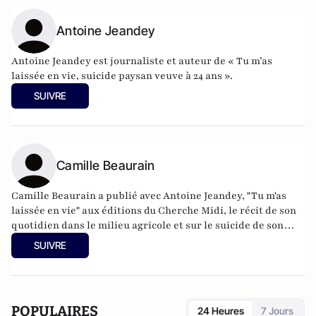
Antoine Jeandey
Antoine Jeandey est journaliste et auteur de
« Tu m’as
laissée en vie, suicide paysan veuve à 24 ans ».
SUIVRE
Camille Beaurain
Camille Beaurain a publié avec Antoine Jeandey,
"Tu m'as
laissée en vie" aux éditions du Cherche Midi
, le récit de son
quotidien dans le milieu agricole et sur le suicide de son
mari. "Conjointe collaboratrice" au sein de l'exploitation,
SUIVRE
Camille Beaurain garde aujourd'hui des enfants.
POPULAIRES
24 Heures
7 Jours