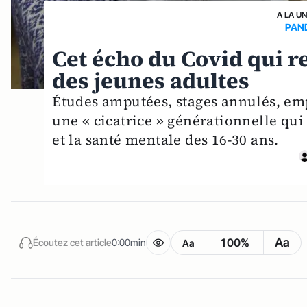
A LA U
PAND
Cet écho du Covid qui r
des jeunes adultes
Études amputées, stages annulés, empl
une « cicatrice » générationnelle qu
et la santé mentale des 16-30 ans.
Aa
100%
Écoutez cet article
0:00min
Aa