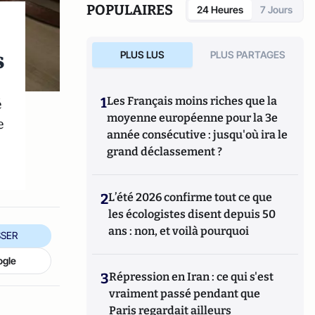
POPULAIRES
24 Heures
7 Jours
s
PLUS LUS
PLUS PARTAGES
é
1
Les Français moins riches que la
moyenne européenne pour la 3e
e
année consécutive : jusqu'où ira le
grand déclassement ?
2
L’été 2026 confirme tout ce que
les écologistes disent depuis 50
ans : non, et voilà pourquoi
SER
ogle
3
Répression en Iran : ce qui s'est
vraiment passé pendant que
Paris regardait ailleurs