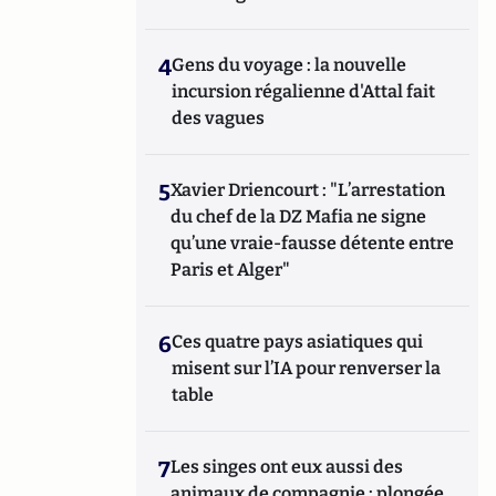
4
Gens du voyage : la nouvelle
incursion régalienne d'Attal fait
des vagues
5
Xavier Driencourt : "L’arrestation
du chef de la DZ Mafia ne signe
qu’une vraie-fausse détente entre
Paris et Alger"
6
Ces quatre pays asiatiques qui
misent sur l’IA pour renverser la
table
7
Les singes ont eux aussi des
animaux de compagnie : plongée