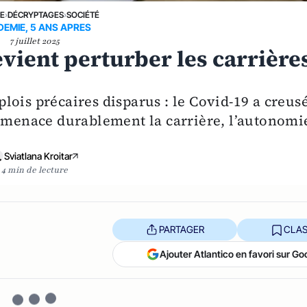
NE
›
DÉCRYPTAGES
›
SOCIÉTÉ
EMIE, 5 ANS APRES
7 juillet 2025
evient perturber les carrière
ois précaires disparus : le Covid-19 a creus
i menace durablement la carrière, l’autonomi
Sviatlana Kroitar
4 min de lecture
PARTAGER
CLAS
Ajouter Atlantico en favori sur Go