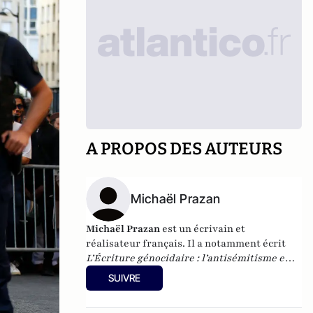
A PROPOS DES AUTEURS
Michaël Prazan
Michaël Prazan
est un écrivain et
réalisateur français. Il a notamment écrit
L’Écriture génocidaire : l’antisémitisme en
style et en discours (
Calmann-Lévy, essai,
SUIVRE
2005),
Une histoire du terrorisme
(Flammarion, 2012),
Frères Musulmans :