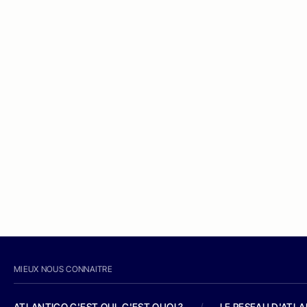
MIEUX NOUS CONNAITRE
ATLANTICO C'EST QUI, C'EST QUOI ?
/
LE RESEAU D'ATL