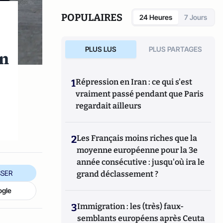
enquête sur la dernière idéologie totalitaire
(
Grasset, 2014).
POPULAIRES
24 Heures
7 Jours
PLUS LUS
PLUS PARTAGES
en
1
Répression en Iran : ce qui s'est
vraiment passé pendant que Paris
regardait ailleurs
2
Les Français moins riches que la
moyenne européenne pour la 3e
année consécutive : jusqu'où ira le
SER
grand déclassement ?
ogle
3
Immigration : les (très) faux-
semblants européens après Ceuta