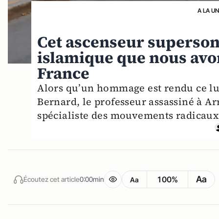
A LA U
Cet ascenseur supersoni
islamique que nous avon
France
Alors qu’un hommage est rendu ce lun
Bernard, le professeur assassiné à A
spécialiste des mouvements radicaux
Aa
100%
Écoutez cet article
0:00min
Aa