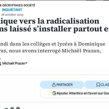
NE
›
DÉCRYPTAGES
›
SOCIÉTÉ
INQUIETANT
16 octobre 2023
que vers la radicalisation
s laissé s’installer partout 
di dans les collèges et lycées à Dominique
rras, nous avons interrogé Michaël Prazan,
.
Michaël Prazan
PARTAGER
CLAS
Ajouter Atlantico en favori sur Go