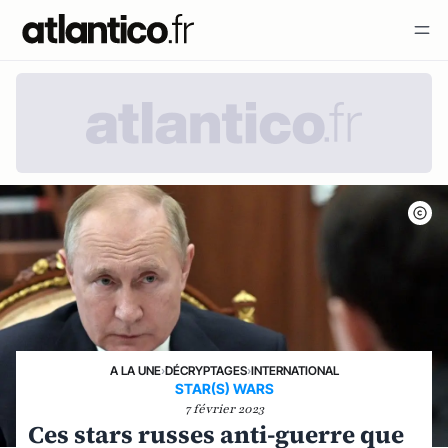
A LA UNE
›
DÉCRYPTAGES
›
INTERNATIONAL
STAR(S) WARS
7 février 2023
Ces stars russes anti-guerre que