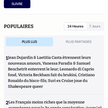
SUIVRE
POPULAIRES
24 Heures
7 Jours
PLUS LUS
PLUS PARTAGES
1
Jean Dujardin & Laetitia Casta étrennent leurs
nouveaux amours, Vanessa Paradis & Samuel
Benchetrit enterrent le leur; Leonardo di Caprio
fond, Victoria Beckham fait du brukini, Cristiano
Ronaldo du bisco-fils; Suri ex Cruise joue du
Shakespeare queer
2
Les Français moins riches que la moyenne
européenne pour la 3e année consécutive : jusqu'où