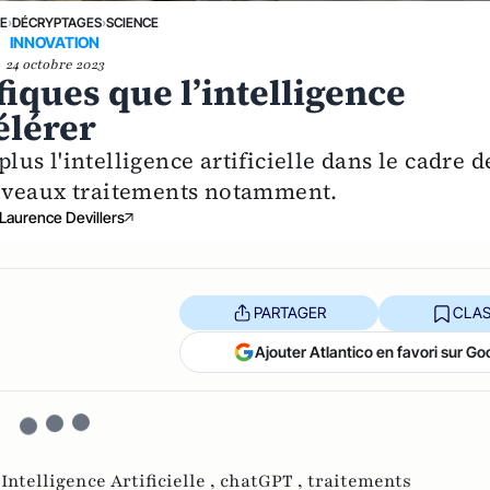
NE
›
DÉCRYPTAGES
›
SCIENCE
INNOVATION
24 octobre 2023
iques que l’intelligence
élérer
plus l'intelligence artificielle dans le cadre d
ouveaux traitements notamment.
Laurence Devillers
PARTAGER
CLAS
Ajouter Atlantico en favori sur Go
,
Intelligence Artificielle ,
chatGPT ,
traitements