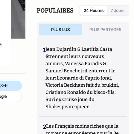
POPULAIRES
24 Heures
7 Jours
PLUS LUS
PLUS PARTAGES
e
1
Jean Dujardin & Laetitia Casta
étrennent leurs nouveaux
amours, Vanessa Paradis &
Samuel Benchetrit enterrent le
leur; Leonardo di Caprio fond,
Victoria Beckham fait du brukini,
SER
Cristiano Ronaldo du bisco-fils;
ogle
Suri ex Cruise joue du
Shakespeare queer
2
Les Français moins riches que la
moyenne européenne pour la 3e