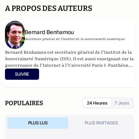
A PROPOS DES AUTEURS
Bernard Benhamou
Secrétaire général de l'institut de la souveraineté numérique
Bernard Benhamou est secrétaire général de l’Institut de la
Souveraineté Numérique (ISN). Il est aussi enseignant sur la
gouvernance de l’Internet à l’Université Paris I-Panthéon
Sorbonne. Il a exercé les fonctions de délégué
SUIVRE
interministériel aux usages de l’Internet auprès du
ministère de la Recherche et du ministère de l’Économie
numérique (2007-2013). Il y a fondé le portail Proxima
Mobile, premier portail européen de services mobiles pour
POPULAIRES
24 Heures
7 Jours
les citoyens. Il a coordonné la première conférence
ministérielle européenne sur l’Internet des objets lors de la
Présidence Française de l’Union européenne de 2008. Il a
PLUS LUS
PLUS PARTAGES
été le conseiller de la Délégation Française au Sommet des
Nations unies sur la Société de l’Information (2003-2006). Il
a aussi créé les premières conférences sur l’impact des