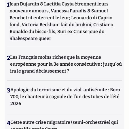
1
Jean Dujardin & Laetitia Casta étrennent leurs
technologies sur les administrations à l’Ena en 1998. Enfin, il
a été le concepteur de « Passeport pour le Cybermonde », la
nouveaux amours, Vanessa Paradis & Samuel
première exposition entièrement en réseau créée à la Cité
Benchetrit enterrent le leur; Leonardo di Caprio
des Sciences et de l’Industrie en 1997.
fond, Victoria Beckham fait du brukini, Cristiano
Ronaldo du bisco-fils; Suri ex Cruise joue du
Shakespeare queer
2
Les Français moins riches que la moyenne
européenne pour la 3e année consécutive : jusqu'où
ira le grand déclassement ?
3
Apologie du terrorisme et du viol, antisémite : Boro
700, le chanteur à cagoule de l’un des tubes de l’été
2026
4
Cette autre crise migratoire (semi-orchestrée) qui