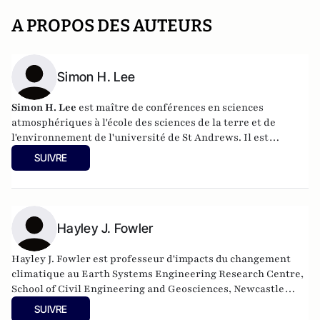
A PROPOS DES AUTEURS
Simon H. Lee
Simon H. Lee
est maître de conférences en sciences
atmosphériques à l'école des sciences de la terre et de
l'environnement de l'université de St Andrews. Il est
également co-rédacteur en chef du journal Weather de la
SUIVRE
Royal Meteorological Society. Ses recherches portent sur la
prévisibilité, la variabilité et les changements
météorologiques et climatiques à grande échelle dans les
régions extratropicales, et plus particulièrement sur le
vortex polaire stratosphérique. Il s'intéresse
Hayley J. Fowler
particulièrement à la compréhension et à l'application des
régimes météorologiques à différentes échelles de temps.
Hayley J. Fowler est professeur d'impacts du changement
climatique au Earth Systems Engineering Research Centre,
School of Civil Engineering and Geosciences, Newcastle
University, où elle travaille depuis 2001.
SUIVRE