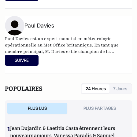
Paul Davies
Paul Davies est un expert mondial en météorologie
opérationnelle au Met Office britannique. En tant que
membre principal, M. Davies est le champion de la
météorologie opérationnelle. Il contribue à définir la vision
SUIVRE
de l'organisation en matière de services météorologiques et
veille à ce qu'elle utilise la meilleure science et la meilleure
technologie disponibles.
POPULAIRES
24 Heures
7 Jours
PLUS LUS
PLUS PARTAGES
1
Jean Dujardin & Laetitia Casta étrennent leurs
nouveaux amours, Vanessa Paradis & Samuel