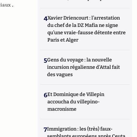
iaux ,
4
Xavier Driencourt : l’arrestation
du chef de la DZ Mafia ne signe
qu’une vraie-fausse détente entre
Paris et Alger
5
Gens du voyage : la nouvelle
incursion régalienne d'Attal fait
des vagues
6
Et Dominique de Villepin
accoucha du villepino-
macronisme
7
Immigration : les (très) faux-
semblants européens après Ceuta