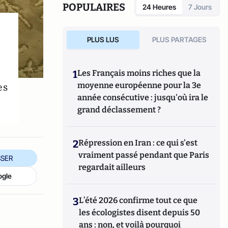
POPULAIRES
24 Heures
7 Jours
PLUS LUS
PLUS PARTAGES
1
Les Français moins riches que la
es
moyenne européenne pour la 3e
année consécutive : jusqu'où ira le
grand déclassement ?
2
Répression en Iran : ce qui s'est
vraiment passé pendant que Paris
SER
regardait ailleurs
ogle
3
L’été 2026 confirme tout ce que
les écologistes disent depuis 50
ans : non, et voilà pourquoi