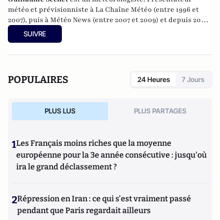
météo et prévisionniste à La Chaîne Météo (entre 1996 et
2007), puis à Météo News (entre 2007 et 2009) et depuis 2009
à BFMTV, il est également le créateur et responsable de la
SUIVRE
société
Meteo-Villes
qui englobe des sites de météo
expertisée pour 19 grandes agglomérations. Il est également
l'auteur de 4 ouvrages sur les évènements climatiques (les
plus connus étant "Quel temps !" et "Y'a plus de saison").
POPULAIRES
24 Heures
7 Jours
PLUS LUS
PLUS PARTAGES
1
Les Français moins riches que la moyenne
européenne pour la 3e année consécutive : jusqu'où
ira le grand déclassement ?
2
Répression en Iran : ce qui s'est vraiment passé
pendant que Paris regardait ailleurs