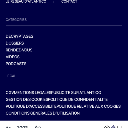
LE RESEAU D'ATLANTICO
/
CONTACT
CATEGORIES
DECRYPTAGES
DOSSIERS
RENDEZ-VOUS
VIDEOS
PODCASTS
LEGAL
CGV
MENTIONS LEGALES
PUBLICITE SUR ATLANTICO
GESTION DES COOKIES
POLITIQUE DE CONFIDENTIALITE
POLITIQUE D’ACCESSIBILITE
POLITIQUE RELATIVE AUX COOKIES
CONDITIONS GENERALES D’UTILISATION
Aa
100%
Aa