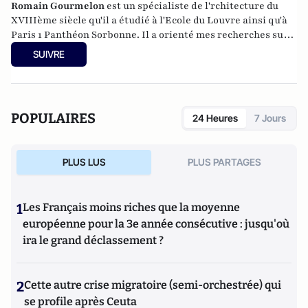
Romain Gourmelon
est un spécialiste de l'rchitecture du
XVIIIème siècle qu'il a étudié à l'Ecole du Louvre ainsi qu'à
Paris 1 Panthéon Sorbonne. Il a orienté mes recherches sur
les travaux du lorrain Richard Mique, architecte de
SUIVRE
Stanislas Leczinski, Marie Leczinska et Marie Antoinette.
Aujourd'hui, il propose des études historiques auprès des
collectivités et particuliers afin de valoriser notre
patrimoine architectural.
POPULAIRES
24 Heures
7 Jours
PLUS LUS
PLUS PARTAGES
1
Les Français moins riches que la moyenne
européenne pour la 3e année consécutive : jusqu'où
ira le grand déclassement ?
2
Cette autre crise migratoire (semi-orchestrée) qui
se profile après Ceuta