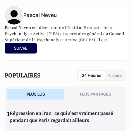
Pascal Neveu
Pascal Neveu
est directeur de l'Institut Français de la
Psychanalyse Active (IFPA) et secrétaire général du
Conseil
Supérieur de la Psychanalyse Active
(CSDPA). Il est
responsable national de la cellule de soutien psychologique
SUIVRE
au sein de l’
Œuvre des Pupilles Orphelins des Sapeurs-
Pompiers de France
(ODP).
POPULAIRES
24 Heures
7 Jours
PLUS LUS
PLUS PARTAGES
1
Répression en Iran : ce qui s'est vraiment passé
pendant que Paris regardait ailleurs