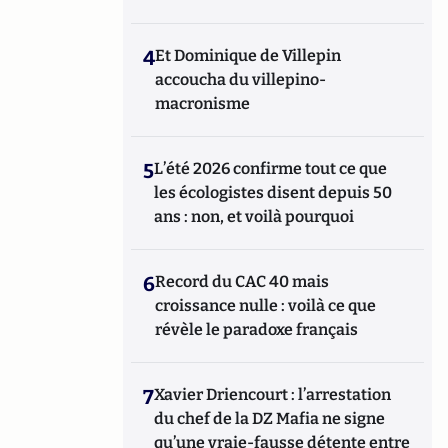
4
Et Dominique de Villepin
accoucha du villepino-
macronisme
5
L’été 2026 confirme tout ce que
les écologistes disent depuis 50
ans : non, et voilà pourquoi
6
Record du CAC 40 mais
croissance nulle : voilà ce que
révèle le paradoxe français
7
Xavier Driencourt : l’arrestation
du chef de la DZ Mafia ne signe
qu’une vraie-fausse détente entre