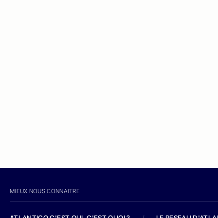
MIEUX NOUS CONNAITRE
ATLANTICO C'EST QUI, C'EST QUOI ?
/
LE RESEAU D'ATL