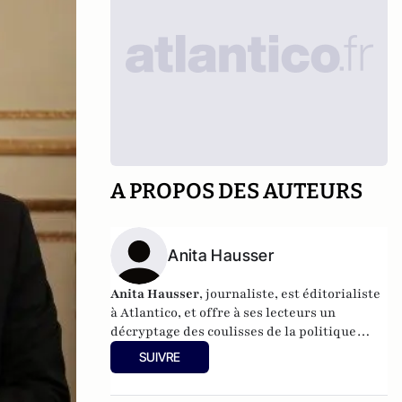
A PROPOS DES AUTEURS
Anita Hausser
Anita Hausser
, journaliste, est éditorialiste
à Atlantico, et offre à ses lecteurs un
décryptage des coulisses de la politique
française et internationale. Elle a
SUIVRE
notamment publié
Sarkozy, itinéraire d'une
ambition
(Editions l'Archipel, 2003). Elle a