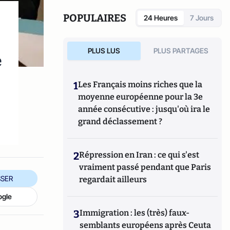
également réalisé les documentaires
Femme
députée, un homme comme les autres ?
POPULAIRES
24 Heures
7 Jours
(2014) et
Bruno Le Maire, l'Affranchi
(2015).
PLUS LUS
PLUS PARTAGES
e
1
Les Français moins riches que la
moyenne européenne pour la 3e
année consécutive : jusqu'où ira le
grand déclassement ?
2
Répression en Iran : ce qui s'est
vraiment passé pendant que Paris
SER
regardait ailleurs
ogle
3
Immigration : les (très) faux-
semblants européens après Ceuta