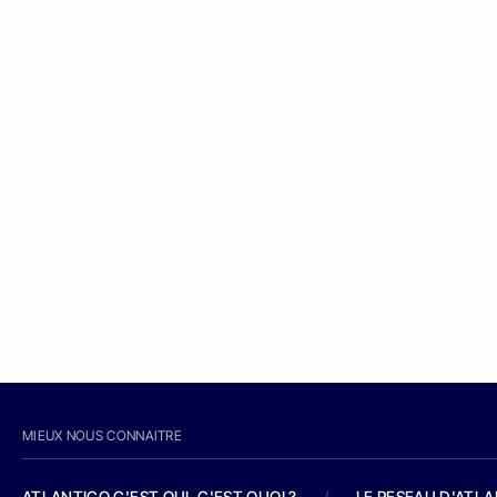
MIEUX NOUS CONNAITRE
ATLANTICO C'EST QUI, C'EST QUOI ?
/
LE RESEAU D'ATL