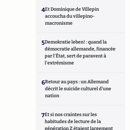
4
Et Dominique de Villepin
accoucha du villepino-
macronisme
5
Demokratie leben! : quand la
démocratie allemande, financée
par l'État, sert de paravent à
l'extrémisme
6
Retour au pays : un Allemand
décrit le suicide culturel d’une
nation
7
Et si nos craintes sur les
habitudes de lecture de la
génération Z étaient largement