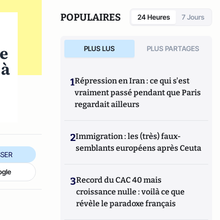
POPULAIRES
24 Heures
7 Jours
he
PLUS LUS
PLUS PARTAGES
 à
1
Répression en Iran : ce qui s'est
vraiment passé pendant que Paris
regardait ailleurs
2
Immigration : les (très) faux-
semblants européens après Ceuta
SER
ogle
3
Record du CAC 40 mais
croissance nulle : voilà ce que
révèle le paradoxe français