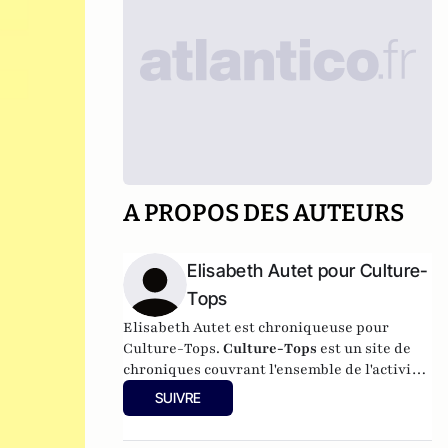
A PROPOS DES AUTEURS
Elisabeth Autet pour Culture-
Tops
Elisabeth Autet est chroniqueuse pour
Culture-Tops.
Culture-Tops
est un site de
chroniques couvrant l'ensemble de l'activité
culturelle (théâtre, One Man Shows, opéras,
SUIVRE
ballets, spectacles divers, cinéma, expos,
livres, etc.).