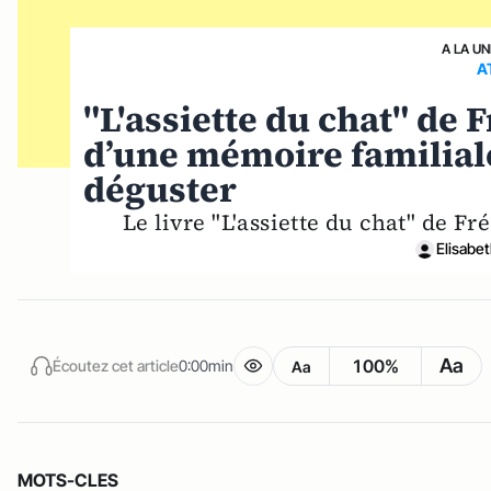
A LA UN
A
"L'assiette du chat" de 
d’une mémoire familiale
déguster
Le livre "L'assiette du chat" de Fr
Elisabe
Aa
100%
Écoutez cet article
0:00min
Aa
MOTS-CLES