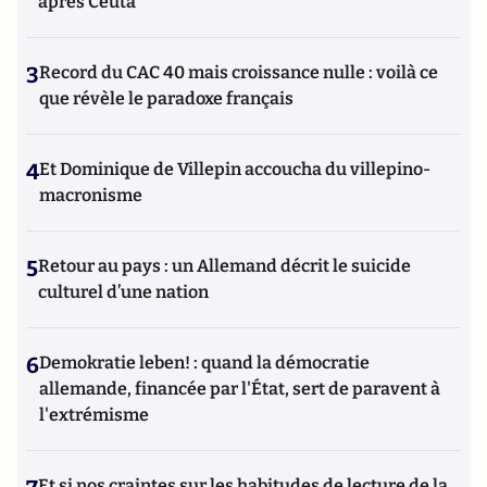
après Ceuta
3
Record du CAC 40 mais croissance nulle : voilà ce
que révèle le paradoxe français
4
Et Dominique de Villepin accoucha du villepino-
macronisme
5
Retour au pays : un Allemand décrit le suicide
culturel d’une nation
6
Demokratie leben! : quand la démocratie
allemande, financée par l'État, sert de paravent à
l'extrémisme
Et si nos craintes sur les habitudes de lecture de la