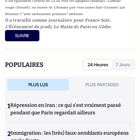
Il est également l'auteur de
Là où vont les cigognes
(Ramsay),
L'affiche
rouge
(Denoël), ou encore de
L'homme que vous aimez haïr
(Grasset)
qui
dénonce l' "anti-sarkozysme primaire" ambiant.
Il a travaillé comme journaliste pour
France Soir
,
L'Événement du jeudi
,
Le Matin de Paris
ou
Globe
.
SUIVRE
POPULAIRES
24 Heures
7 Jours
PLUS LUS
PLUS PARTAGES
1
Répression en Iran : ce qui s'est vraiment passé
pendant que Paris regardait ailleurs
2
Immigration : les (très) faux-semblants européens