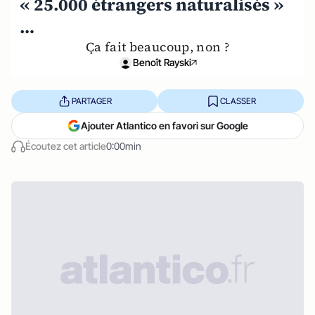
« 25.000 étrangers naturalisés »
…
Ça fait beaucoup, non ?
Benoît Rayski
PARTAGER
CLASSER
Ajouter Atlantico en favori sur Google
Écoutez cet article
0:00min