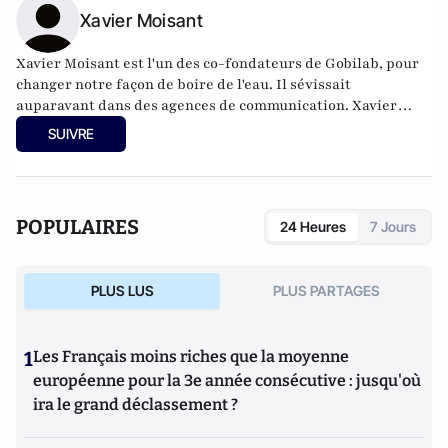
Xavier Moisant
Xavier Moisant est l'un des co-fondateurs de
Gobilab,
pour
changer notre façon de boire de l'eau. Il sévissait
auparavant dans des agences de communication. Xavier
Moisant est par ailleurs amateur de trains à l'heure sur la
SUIVRE
ligne Paris-Rouen depuis 2005 sur
Train train quotidien
.
POPULAIRES
24 Heures
7 Jours
PLUS LUS
PLUS PARTAGES
1
Les Français moins riches que la moyenne
européenne pour la 3e année consécutive : jusqu'où
ira le grand déclassement ?