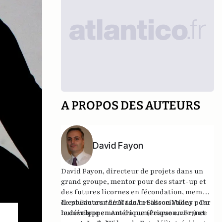
A PROPOS DES AUTEURS
David Fayon
David Fayon
, directeur de projets dans un
grand groupe, mentor pour des start-up et
des futures licornes en fécondation, membre
de plusieurs
Il est l'auteur de
think tank
Made in Silicon Valley – Du
et associations pour
le développement du numérique en France
numérique en Amérique
(Pearson, 2017) et