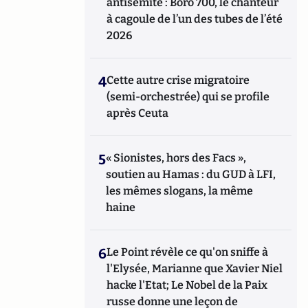
antisémite : Boro 700, le chanteur
à cagoule de l’un des tubes de l’été
2026
4
Cette autre crise migratoire
(semi-orchestrée) qui se profile
après Ceuta
5
« Sionistes, hors des Facs »,
soutien au Hamas : du GUD à LFI,
les mêmes slogans, la même
haine
6
Le Point révèle ce qu'on sniffe à
l'Elysée, Marianne que Xavier Niel
hacke l'Etat; Le Nobel de la Paix
russe donne une leçon de