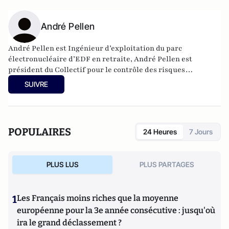
André Pellen
André Pellen est Ingénieur d’exploitation du parc
électronucléaire d’EDF en retraite, André Pellen est
président du Collectif pour le contrôle des risques
radioactifs (CCRR) et membre de Science-Technologies-
SUIVRE
Actions (STA), groupe d'action pour la promotion des
sciences et des technologies.
POPULAIRES
24 Heures
7 Jours
PLUS LUS
PLUS PARTAGES
1
Les Français moins riches que la moyenne
européenne pour la 3e année consécutive : jusqu'où
ira le grand déclassement ?