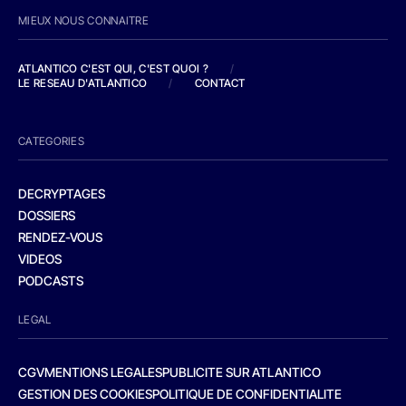
MIEUX NOUS CONNAITRE
ATLANTICO C'EST QUI, C'EST QUOI ?
/
LE RESEAU D'ATLANTICO
/
CONTACT
CATEGORIES
DECRYPTAGES
DOSSIERS
RENDEZ-VOUS
VIDEOS
PODCASTS
LEGAL
CGV
MENTIONS LEGALES
PUBLICITE SUR ATLANTICO
GESTION DES COOKIES
POLITIQUE DE CONFIDENTIALITE