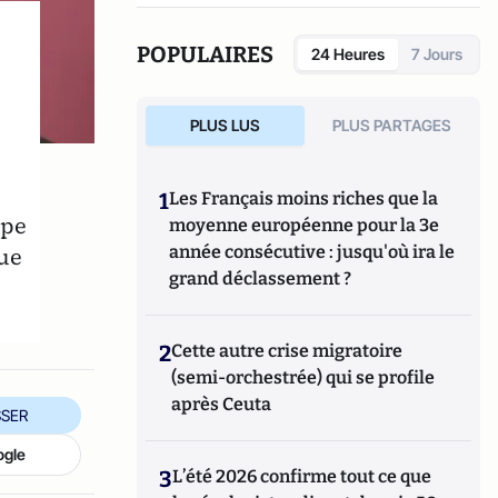
l’auteur de l’essai «
Voir le pire. L’altérité
dans l’œuvre de Bret Easton Ellis
» et du
POPULAIRES
24 Heures
7 Jours
roman «
Les petites souris
», publiés aux
éditions Les Presses Littéraires en 2021.
PLUS LUS
PLUS PARTAGES
1
Les Français moins riches que la
ipe
moyenne européenne pour la 3e
ue
année consécutive : jusqu'où ira le
grand déclassement ?
2
Cette autre crise migratoire
(semi-orchestrée) qui se profile
après Ceuta
SER
ogle
3
L’été 2026 confirme tout ce que