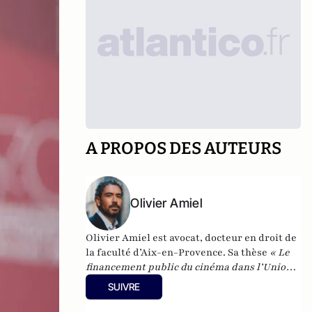
A PROPOS DES AUTEURS
Olivier Amiel
Olivier Amiel est avocat, docteur en droit de
la faculté d’Aix-en-Provence. Sa thèse
«
Le
financement public du cinéma dans l’Union
européenne
»
est publiée à la LGDJ
.
Il a
SUIVRE
enseigné en France et à l’université
internationale Senghor d’Alexandrie. Il est