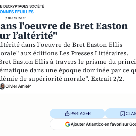
NE
›
DÉCRYPTAGES
›
SOCIÉTÉ
ONNES FEUILLES
7 mars 2021
 dans l'oeuvre de Bret Easton
ur l’altérité"
altérité dans l'oeuvre de Bret Easton Ellis
rale" aux éditions Les Presses Littéraires.
ret Easton Ellis à travers le prisme du princ
oblématique dans une époque dominée par ce q
démie de supériorité morale". Extrait 2/2.
Olivier Amiel
PARTAGER
CLAS
Ajouter Atlantico en favori sur Go