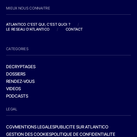
MIEUX NOUS CONNAITRE
ATLANTICO C'EST QUI, C'EST QUOI ?
/
LE RESEAU D'ATLANTICO
/
CONTACT
CATEGORIES
DECRYPTAGES
DOSSIERS
RENDEZ-VOUS
VIDEOS
PODCASTS
LEGAL
CGV
MENTIONS LEGALES
PUBLICITE SUR ATLANTICO
GESTION DES COOKIES
POLITIQUE DE CONFIDENTIALITE