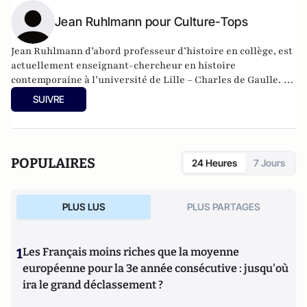
Jean Ruhlmann pour Culture-Tops
Jean Ruhlmann d’abord professeur d’histoire en collège, est
actuellement enseignant-chercheur en histoire
contemporaine à l’université de Lille – Charles de Gaulle. Le
théâtre est une passion qui remonte à sa découverte du
SUIVRE
Festival d’Avignon ; il s’intéresse également aux séries
télévisées. Il est, avec Charles Edouard Aubry, co-animateur
de la rubrique théâtre et membre du Comité Editorial de
Culture-Tops.
POPULAIRES
24 Heures
7 Jours
PLUS LUS
PLUS PARTAGES
1
Les Français moins riches que la moyenne
européenne pour la 3e année consécutive : jusqu'où
ira le grand déclassement ?