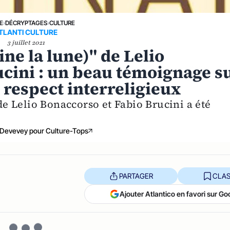
E
›
DÉCRYPTAGES
›
CULTURE
TLANTI CULTURE
3 juillet 2021
ine la lune)" de Lelio
ucini : un beau témoignage s
e respect interreligieux
 de Lelio Bonaccorso et Fabio Brucini a été
 Devevey pour Culture-Tops
PARTAGER
CLAS
Ajouter Atlantico en favori sur Go