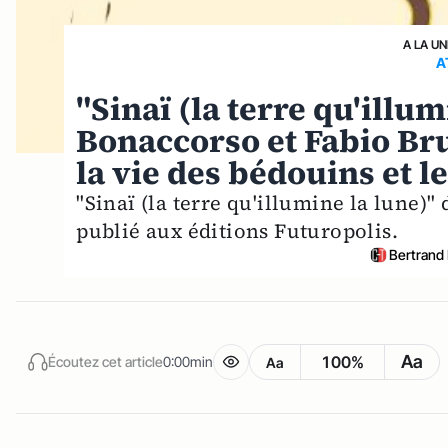
A LA UN
A
"Sinaï (la terre qu'illum
Bonaccorso et Fabio Br
la vie des bédouins et l
"Sinaï (la terre qu'illumine la lune)"
publié aux éditions Futuropolis.
Bertrand
Aa
100%
Écoutez cet article
0:00min
Aa