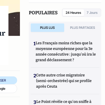
POPULAIRES
24 Heures
7 Jours
PLUS LUS
PLUS PARTAGES
ur
1
Les Français moins riches que la
moyenne européenne pour la 3e
année consécutive : jusqu'où ira le
grand déclassement ?
2
Cette autre crise migratoire
SER
(semi-orchestrée) qui se profile
après Ceuta
ogle
3
Le Point révèle ce qu'on sniffe à