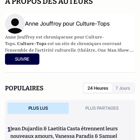
A PROPOS DES AUTEURS
Anne Jouffroy pour Culture-Tops
Anne Jouffroy est chroniqueuse pour Culture-
Tops.
Culture-Tops
est un site de chroniques couvrant
l'ensemble de l'activité culturelle (théâtre, One Man Shows,
opéras, ballets, spectacles divers, cinéma, expos, livres,
SUIVRE
etc.).
POPULAIRES
24 Heures
7 Jours
PLUS LUS
PLUS PARTAGES
1
Jean Dujardin & Laetitia Casta étrennent leurs
nouveaux amours, Vanessa Paradis & Samuel